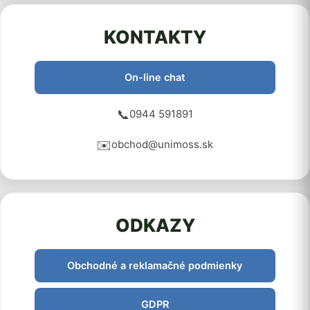
KONTAKTY
On-line chat
📞
0944 591891
✉️
obchod@unimoss.sk
ODKAZY
Obchodné a reklamačné podmienky
GDPR