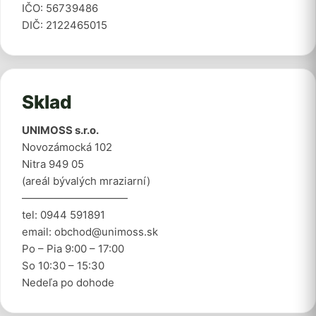
IČO: 56739486
DIČ: 2122465015
Sklad
UNIMOSS s.r.o.
Novozámocká 102
Nitra 949 05
(areál bývalých mraziarní)
——————————
tel: 0944 591891
email: obchod@unimoss.sk
Po – Pia 9:00 – 17:00
So 10:30 – 15:30
Nedeľa po dohode