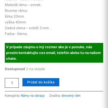
Materiál rámu – smrek.
Rozmer rámu:
šírka 20mm
výška 40mm
Zadná stena – sololit 3 mm .
Farba- čierna.
V prípade záujmu o iný rozmer ako je v ponuke, nás
prosím kontaktujte cez
email, telefón alebo tu na našom
chate.
Dostupnosť
2 na sklade
množstvo
Pridať do košíka
Drevený
rám
na
Kategória:
Rámy na obrazy
Značka:
drevený rám
machový
obraz