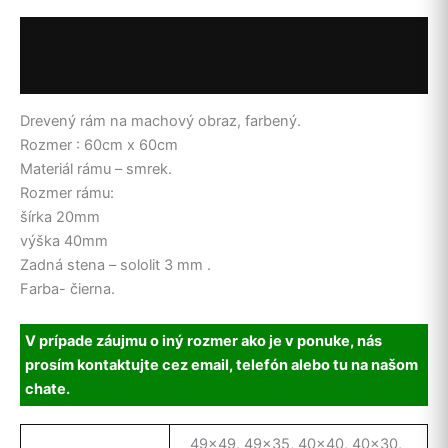
60cm
x
Popis
60cm
Ďalšie informácie
Drevený rám na machový obraz, farbený.
Rozmer : 60cm x 60cm
Materiál rámu – smrek.
Rozmer rámu:
šírka 20mm
výška 40mm
Zadná stena – sololit 3 mm .
Farba- čierna.
V prípade záujmu o iný rozmer ako je v ponuke, nás
prosím kontaktujte cez
email, telefón alebo tu na našom
chate.
49×49, 49×35, 40×40, 40×30,