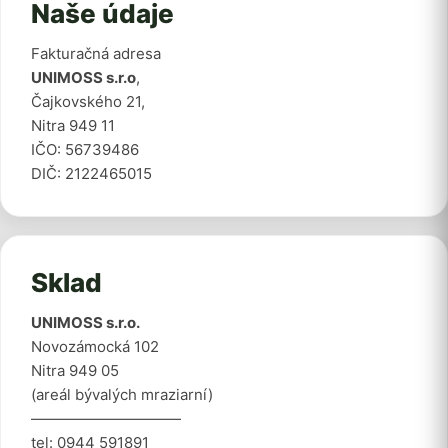
Naše údaje
Fakturačná adresa
UNIMOSS s.r.o
,
Čajkovského 21,
Nitra 949 11
IČO: 56739486
DIČ: 2122465015
Sklad
UNIMOSS s.r.o.
Novozámocká 102
Nitra 949 05
(areál bývalých mraziarní)
——————————
tel: 0944 591891