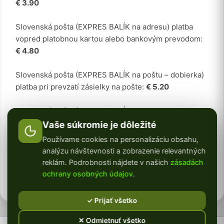
€ 3.90
Slovenská pošta (EXPRES BALÍK na adresu) platba
vopred platobnou kartou alebo bankovým prevodom:
€ 4.80
Slovenská pošta (EXPRES BALÍK na poštu – dobierka)
platba pri prevzatí zásielky na pošte:
€ 5.20
Slovenská pošta (EXPRES BALÍK na adresu – dobierka)
platba pri prevzatí zásielky:
€ 5.90
Vaše súkromie je dôležité
Používame cookies na personalizáciu obsahu,
Stabilizovaný mach a kvety odosielame v pracovné dni
analýzu návštevnosti a zobrazenie relevantných
do 24 hodín z nášho skladu v Nitre a to Slovenskou
reklám. Podrobnosti nájdete v našich
zásadách
poštou a vždy ako expres balík, aby ste mali svoju
ochrany osobných údajov
.
objednávku čo najskôr doručenú.
✓ Prijať všetko
✕ Odmietnuť všetko