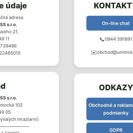
e údaje
KONTAKT
ačná adresa
On-line chat
S s.r.o
,
ského 21,
49 11
📞
0944 591891
6739486
✉️
obchod@unimos
122465015
ad
ODKAZY
S s.r.o.
mocká 102
Obchodné a reklam
49 05
podmienky
bývalých mraziarní)
———————
GDPR