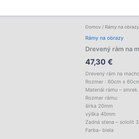
Domov
/
Rámy na obraz
Rámy na obrazy
Drevený rám na 
47,30
€
Drevený rám na macho
Rozmer : 60cm x 60c
Materiál rámu – smrek.
Rozmer rámu:
šírka 20mm
výška 40mm
Zadná stena – sololit 
Farba- biela