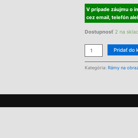
V prípade záujmu o i
cez
email, telefón al
Dostupnosť
2 na skla
množstvo
Pridať do 
Drevený
rám
na
Kategória:
Rámy na obra
machový
obraz
60cm
x
60cm