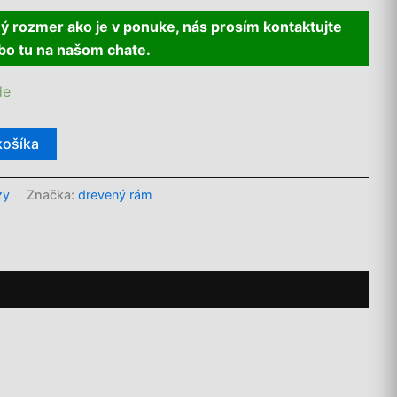
ný rozmer ako je v ponuke, nás prosím kontaktujte
ebo tu na našom chate.
de
košíka
zy
Značka:
drevený rám