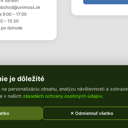
44 591891
 obchod@unimoss.sk
a 9:00 – 17:00
0 – 15:30
 po dohode
e je dôležité
na personalizáciu obsahu, analýzu návštevnosti a zobraze
e v našich
zásadách ochrany osobných údajov
.
šetko
✕ Odmietnuť všetko