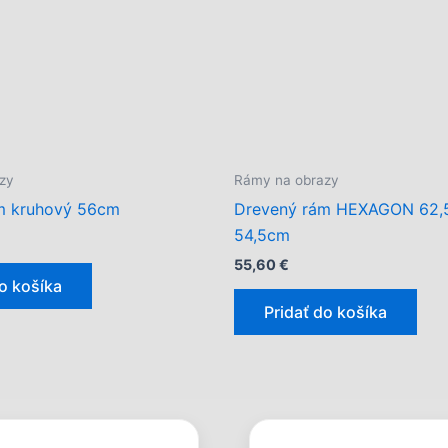
zy
Rámy na obrazy
m kruhový 56cm
Drevený rám HEXAGON 62,
54,5cm
55,60
€
do košíka
Pridať do košíka