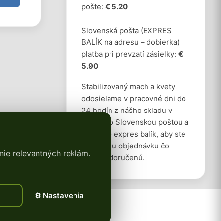
pošte:
€ 5.20
Slovenská pošta (EXPRES
BALÍK na adresu – dobierka)
platba pri prevzatí zásielky:
€
5.90
Stabilizovaný mach a kvety
odosielame v pracovné dni do
24 hodín z nášho skladu v
Nitre a to Slovenskou poštou a
vždy ako expres balík, aby ste
mali svoju objednávku čo
nie relevantných reklám.
najskôr doručenú.
⚙️ Nastavenia