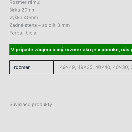
Rozmer rámu:
šírka 20mm
výška 40mm
Zadná stena – sololit 3 mm .
Farba- biela.
V prípade záujmu o iný rozmer ako je v ponuke, nás
rozmer
49×49, 49×35, 40×40, 40×30, 
Súvisiace produkty