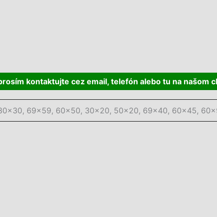
 prosím kontaktujte cez
email, telefón alebo tu na našom c
30×30, 69×59, 60×50, 30×20, 50×20, 69×40, 60×45, 60×