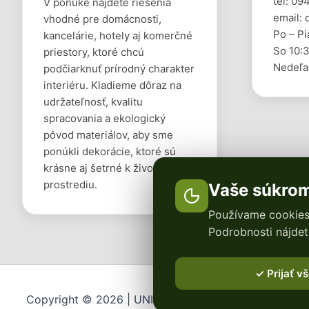
tel: 09
V ponuke nájdete riešenia
email:
vhodné pre domácnosti,
Po – Pi
kancelárie, hotely aj komerčné
So 10:3
priestory, ktoré chcú
Nedeľa
podčiarknuť prírodný charakter
interiéru. Kladieme dôraz na
udržateľnosť, kvalitu
spracovania a ekologický
pôvod materiálov, aby sme
ponúkli dekorácie, ktoré sú
krásne aj šetrné k životnému
prostrediu.
Vaše súkromi
Používame cookies 
Podrobnosti nájdet
✓ Prijať v
Copyright © 2026 | UNIMOSS s.r.o.