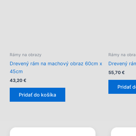
Rámy na obrazy
Rámy na obra
Drevený rám na machový obraz 60cm x
Drevený rá
45cm
55,70
€
43,20
€
Pridať 
Pridať do košíka