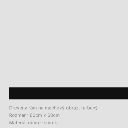
Popis
Ďalšie informácie
Drevený rám na machový obraz, farbený.
Rozmer : 60cm x 60cm
Materiál rámu – smrek.