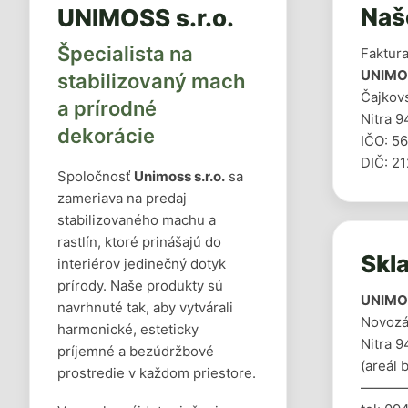
Naš
UNIMOSS s.r.o.
Špecialista na
Faktur
UNIMOS
stabilizovaný mach
Čajkov
a prírodné
Nitra 9
dekorácie
IČO: 5
DIČ: 2
Spoločnosť
Unimoss s.r.o.
sa
zameriava na predaj
stabilizovaného machu a
rastlín, ktoré prinášajú do
Skl
interiérov jedinečný dotyk
prírody. Naše produkty sú
UNIMOS
navrhnuté tak, aby vytvárali
Novozá
harmonické, esteticky
Nitra 9
príjemné a bezúdržbové
(areál 
prostredie v každom priestore.
———