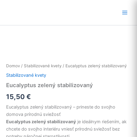
Preskočiť
na
obsah
Domov
/
Stabilizované kvety
/ Eucalyptus zelený stabilizovaný
Stabilizované kvety
Eucalyptus zelený stabilizovaný
15,50
€
Eucalyptus zelený stabilizovaný – prineste do svojho
domova prírodnú sviežosť
Eucalyptus zelený stabilizovaný
je ideálnym riešením, ak
chcete do svojho interiéru vniesť prírodnú sviežosť bez
potreby náročnej starostlivosti.