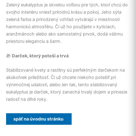
Zelený eukalyptus je skvelou voľbou pre tých, ktorí chcú do
svojho interiéru vniesť prírodnú krásu a pokoj. Jeho sýta
zelená farba a prirodzený vzhľad vytvárajú v miestnosti
harmonickú atmosféru. Či už ho použijete v kyticiach,
aranžmánoch alebo ako samostatný prvok, dodá vášmu
priestoru eleganciu a šarm.
🎁
Darček, ktorý poteší a trvá
Stabilizované kvety a rastliny sú perfektným darčekom na
akúkoľvek príležitosť. Či už chcete niekoho potešiť pri
výnimočnej udalosti, alebo len tak, tento stabilizovaný
eukalyptus je darček, ktorý zanechá trvalý dojem a prinesie
radosť na dlhé roky.