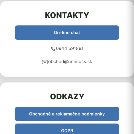
KONTAKTY
On-line chat
📞
0944 591891
✉️
obchod@unimoss.sk
ODKAZY
Obchodné a reklamačné podmienky
GDPR