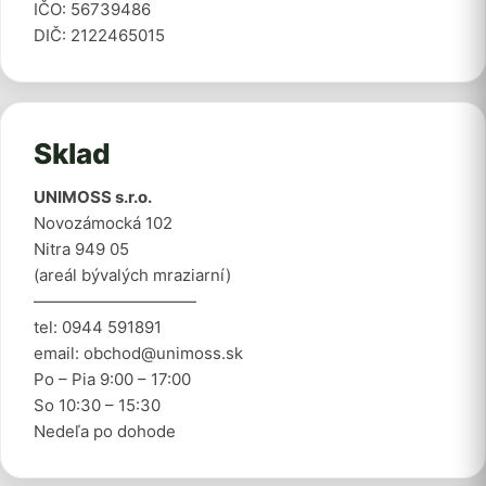
IČO: 56739486
DIČ: 2122465015
Sklad
UNIMOSS s.r.o.
Novozámocká 102
Nitra 949 05
(areál bývalých mraziarní)
——————————
tel: 0944 591891
email: obchod@unimoss.sk
Po – Pia 9:00 – 17:00
So 10:30 – 15:30
Nedeľa po dohode