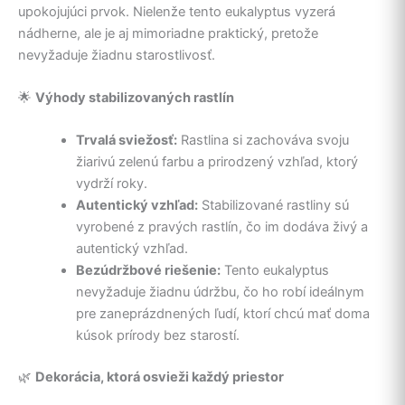
upokojujúci prvok. Nielenže tento eukalyptus vyzerá
nádherne, ale je aj mimoriadne praktický, pretože
nevyžaduje žiadnu starostlivosť.
🌟
Výhody stabilizovaných rastlín
Trvalá sviežosť:
Rastlina si zachováva svoju
žiarivú zelenú farbu a prirodzený vzhľad, ktorý
vydrží roky.
Autentický vzhľad:
Stabilizované rastliny sú
vyrobené z pravých rastlín, čo im dodáva živý a
autentický vzhľad.
Bezúdržbové riešenie:
Tento eukalyptus
nevyžaduje žiadnu údržbu, čo ho robí ideálnym
pre zaneprázdnených ľudí, ktorí chcú mať doma
kúsok prírody bez starostí.
🌿
Dekorácia, ktorá osvieži každý priestor