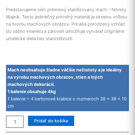
Predstavujeme vám prémiový stabilizovaný mach – Nórsky
lišajník. Tento jedinečný prírodný materiál je skvelou voľbou
na tvorbu machových obrazov. Prináša prirodzený vzhľad
do vášho interiéru a zároveň umožňuje vytvárať originálne
umelecké diela bez starostlivosti.
Mach neobsahuje žiadne väčšie nečistoty a je ideálny
na výrobu machových obrazov, stien a iných
machových dekorácií.
1 balenie obsahuje 4kg
1 balenie = 4 kartonové krabice o rozmeroch 38 x 38 x 10
cm
množstvo
Pridať do košíka
Nórsky
lišajník