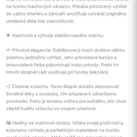
na tvorbu machových obrazov. Prináša prirodzený vzhľad
do vášho interiéru a zároveň umožňuje vytvárať originálne
umelecké diela bez starostlivosti.
🌟 Vlastnosti a výhody stabilizovaného machu:
🌱 Prírodná elegancia: Stabilizovaný mach dodáva vášmu
priestoru jedinečný vzhľad. Jeho prirodzená textúra a
tmavozelená farba pripomínajú krásu prírody. Preto ho
mnohí dizajnéri radi využívajú pri tvorbe dekorácií.
💨 Čistenie vzduchu: Tento lišajník dokáže absorbovať
škodlivé látky z ovzdušia, čím prispieva k zdravšiemu
prostrediu. Preto je skvelou voľbou pre každého, kto chce
zlepšiť kvalitu vzduchu vo svojom priestore.
🖼️ Ideálny na machové obrazy: Vďaka svojej pružnosti a
krásnemu vzhľadu je perfektným materiálom na tvorbu