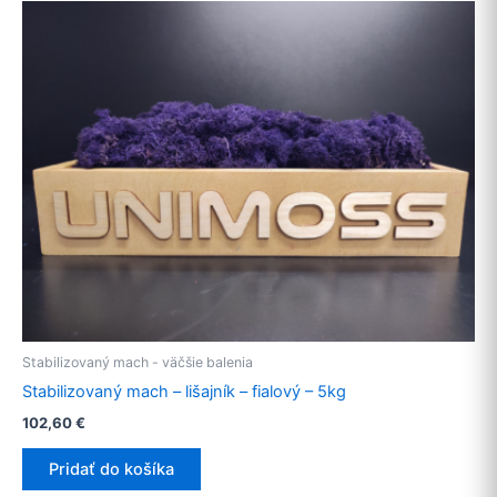
Stabilizovaný mach - väčšie balenia
Stabilizovaný mach – lišajník – fialový – 5kg
102,60
€
Pridať do košíka