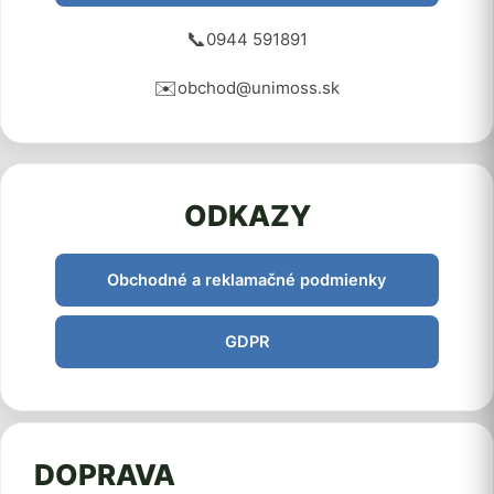
📞
0944 591891
✉️
obchod@unimoss.sk
ODKAZY
Obchodné a reklamačné podmienky
GDPR
DOPRAVA