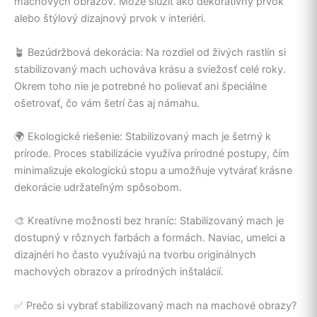
machových obrazov. Môže slúžiť ako dekoratívny prvok
alebo štýlový dizajnový prvok v interiéri.
🪴 Bezúdržbová dekorácia: Na rozdiel od živých rastlín si
stabilizovaný mach uchováva krásu a sviežosť celé roky.
Okrem toho nie je potrebné ho polievať ani špeciálne
ošetrovať, čo vám šetrí čas aj námahu.
🌍 Ekologické riešenie: Stabilizovaný mach je šetrný k
prírode. Proces stabilizácie využíva prírodné postupy, čím
minimalizuje ekologickú stopu a umožňuje vytvárať krásne
dekorácie udržateľným spôsobom.
🎨 Kreatívne možnosti bez hraníc: Stabilizovaný mach je
dostupný v rôznych farbách a formách. Naviac, umelci a
dizajnéri ho často využívajú na tvorbu originálnych
machových obrazov a prírodných inštalácií.
✅ Prečo si vybrať stabilizovaný mach na machové obrazy?