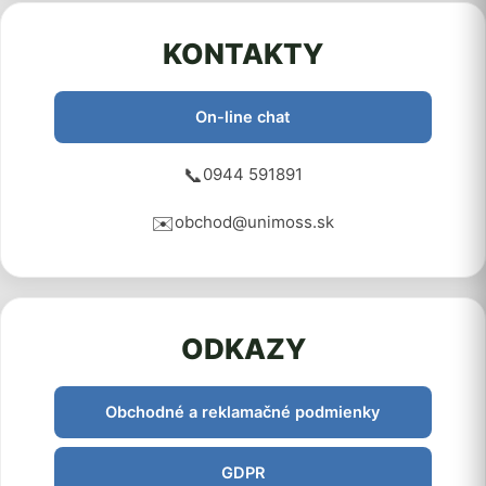
KONTAKTY
On-line chat
📞
0944 591891
✉️
obchod@unimoss.sk
ODKAZY
Obchodné a reklamačné podmienky
GDPR