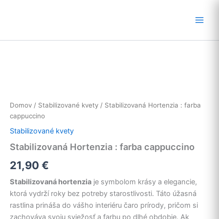
Preskočiť
na
obsah
Domov
/
Stabilizované kvety
/ Stabilizovaná Hortenzia : farba
cappuccino
Stabilizované kvety
Stabilizovaná Hortenzia : farba cappuccino
21,90
€
Stabilizovaná hortenzia
je symbolom krásy a elegancie,
ktorá vydrží roky bez potreby starostlivosti. Táto úžasná
rastlina prináša do vášho interiéru čaro prírody, pričom si
zachováva svoju sviežosť a farbu po dlhé obdobie. Ak