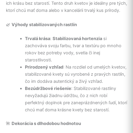
ich krásu bez starostí. Tento druh kvetov je ideálny pre tých,
ktorí chcú mať doma alebo v kancelárii trvalý kus prírody.
🌿
Výhody stabilizovaných rastlín
Trvalá krása
:
Stabilizovaná hortenzia
si
zachováva svoju farbu, tvar a textúru po mnoho
rokov bez potreby vody, svetla či inej
starostlivosti.
Prirodzený vzhľad
: Na rozdiel od umelých kvetov,
stabilizované kvety sú vyrobené z pravých rastlín,
čo im dodáva autentický a živý vzhľad.
Bezúdržbové riešenie
: Stabilizované rastliny
nevyžadujú žiadnu údržbu, čo z nich robí
perfektný doplnok pre zaneprázdnených ľudí, ktorí
chcú mať doma krásne kvety bez starostí.
🌺
Dekorácia s dlhodobou hodnotou