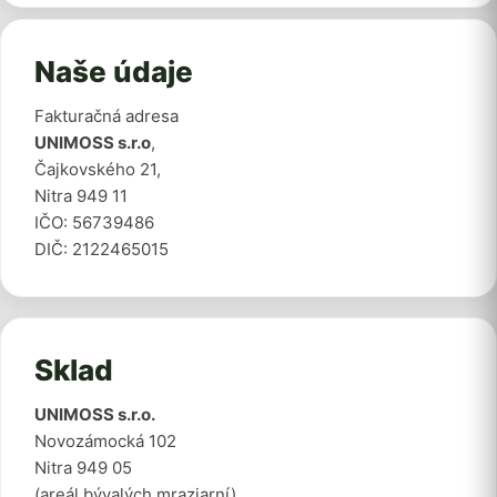
Naše údaje
Fakturačná adresa
UNIMOSS s.r.o
,
Čajkovského 21,
Nitra 949 11
IČO: 56739486
DIČ: 2122465015
Sklad
UNIMOSS s.r.o.
Novozámocká 102
Nitra 949 05
(areál bývalých mraziarní)