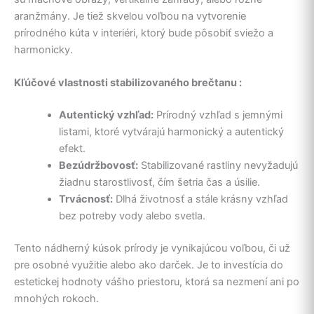
aranžmány. Je tiež skvelou voľbou na vytvorenie
prírodného kúta v interiéri, ktorý bude pôsobiť sviežo a
harmonicky.
Kľúčové vlastnosti stabilizovaného brečtanu :
Autentický vzhľad:
Prírodný vzhľad s jemnými
listami, ktoré vytvárajú harmonický a autentický
efekt.
Bezúdržbovosť:
Stabilizované rastliny nevyžadujú
žiadnu starostlivosť, čím šetria čas a úsilie.
Trvácnosť:
Dlhá životnosť a stále krásny vzhľad
bez potreby vody alebo svetla.
Tento nádherný kúsok prírody je vynikajúcou voľbou, či už
pre osobné využitie alebo ako darček. Je to investícia do
estetickej hodnoty vášho priestoru, ktorá sa nezmení ani po
mnohých rokoch.