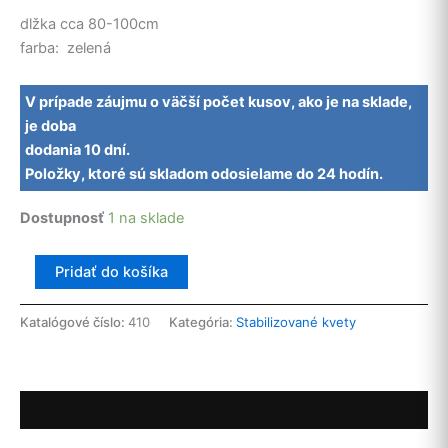
dlžka cca 80-100cm
farba: zelená
V prípade záujmu o väčší počet kusov, ako je na sklade,
je doba
dodania 10 dní.
Položky, ktoré sú skladom odosielame do 24 hodín.
Dostupnosť
1 na sklade
množstvo
Pridať do košíka
Stabilizovaný
brečtan
Katalógové číslo:
410
Kategória:
Stabilizované kvety
Popis