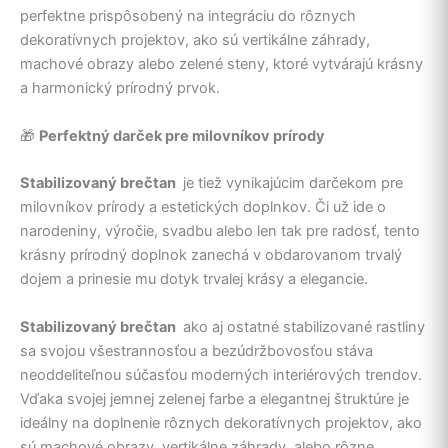
perfektne prispôsobený na integráciu do rôznych
dekoratívnych projektov, ako sú vertikálne záhrady,
machové obrazy alebo zelené steny, ktoré vytvárajú krásny
a harmonický prírodný prvok.
🎁
Perfektný darček pre milovníkov prírody
Stabilizovaný brečtan
je tiež vynikajúcim darčekom pre
milovníkov prírody a estetických doplnkov. Či už ide o
narodeniny, výročie, svadbu alebo len tak pre radosť, tento
krásny prírodný doplnok zanechá v obdarovanom trvalý
dojem a prinesie mu dotyk trvalej krásy a elegancie.
Stabilizovaný brečtan
ako aj ostatné stabilizované rastliny
sa svojou všestrannosťou a bezúdržbovosťou stáva
neoddeliteľnou súčasťou moderných interiérových trendov.
Vďaka svojej jemnej zelenej farbe a elegantnej štruktúre je
ideálny na doplnenie rôznych dekoratívnych projektov, ako
sú machové obrazy, vertikálne záhrady, alebo rôzne