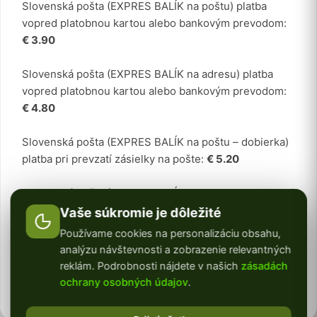
Slovenská pošta (EXPRES BALÍK na poštu) platba
vopred platobnou kartou alebo bankovým prevodom:
€ 3.90
Slovenská pošta (EXPRES BALÍK na adresu) platba
vopred platobnou kartou alebo bankovým prevodom:
€ 4.80
Slovenská pošta (EXPRES BALÍK na poštu – dobierka)
platba pri prevzatí zásielky na pošte:
€ 5.20
Slovenská pošta (EXPRES BALÍK na adresu – dobierka)
platba pri prevzatí zásielky:
€ 5.90
Vaše súkromie je dôležité
Používame cookies na personalizáciu obsahu,
Stabilizovaný mach a kvety odosielame v pracovné dni
analýzu návštevnosti a zobrazenie relevantných
do 24 hodín z nášho skladu v Nitre a to Slovenskou
reklám. Podrobnosti nájdete v našich
zásadách
poštou a vždy ako expres balík, aby ste mali svoju
ochrany osobných údajov
.
objednávku čo najskôr doručenú.