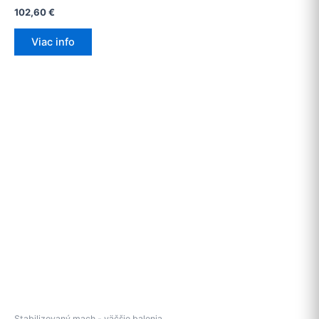
102,60
€
Viac info
Stabilizovaný mach - väčšie balenia