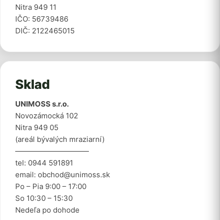
Nitra 949 11
IČO: 56739486
DIČ: 2122465015
Sklad
UNIMOSS s.r.o.
Novozámocká 102
Nitra 949 05
(areál bývalých mraziarní)
——————————
tel: 0944 591891
email: obchod@unimoss.sk
Po – Pia 9:00 – 17:00
So 10:30 – 15:30
Nedeľa po dohode