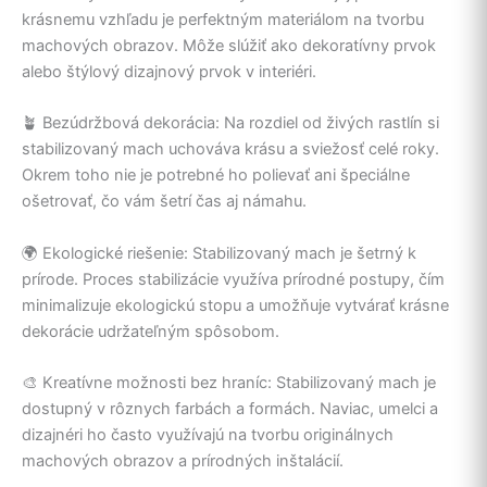
krásnemu vzhľadu je perfektným materiálom na tvorbu
machových obrazov. Môže slúžiť ako dekoratívny prvok
alebo štýlový dizajnový prvok v interiéri.
🪴 Bezúdržbová dekorácia: Na rozdiel od živých rastlín si
stabilizovaný mach uchováva krásu a sviežosť celé roky.
Okrem toho nie je potrebné ho polievať ani špeciálne
ošetrovať, čo vám šetrí čas aj námahu.
🌍 Ekologické riešenie: Stabilizovaný mach je šetrný k
prírode. Proces stabilizácie využíva prírodné postupy, čím
minimalizuje ekologickú stopu a umožňuje vytvárať krásne
dekorácie udržateľným spôsobom.
🎨 Kreatívne možnosti bez hraníc: Stabilizovaný mach je
dostupný v rôznych farbách a formách. Naviac, umelci a
dizajnéri ho často využívajú na tvorbu originálnych
machových obrazov a prírodných inštalácií.