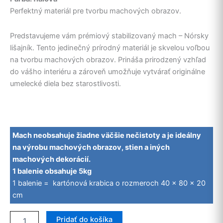
Perfektný materiál pre tvorbu machových obrazov.
Predstavujeme vám prémiový stabilizovaný mach – Nórsky
lišajník. Tento jedinečný prírodný materiál je skvelou voľbou
na tvorbu machových obrazov. Prináša prirodzený vzhľad
do vášho interiéru a zároveň umožňuje vytvárať originálne
umelecké diela bez starostlivosti.
Mach neobsahuje žiadne väčšie nečistoty a je ideálny
na výrobu machových obrazov, stien a iných
machových dekorácií.
1 balenie obsahuje 5kg
1 balenie = kartónová krabica o rozmeroch 40 x 80 x 20
cm
množstvo
Pridať do košíka