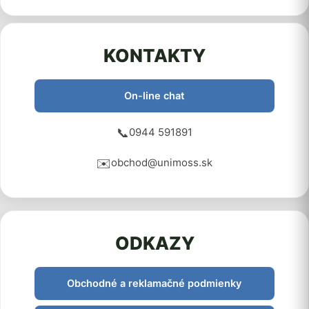
KONTAKTY
On-line chat
📞
0944 591891
✉️
obchod@unimoss.sk
ODKAZY
Obchodné a reklamačné podmienky