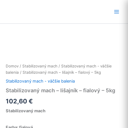
Preskočiť
na
obsah
Domov
/
Stabilizovaný mach
/
Stabilizovaný mach - väčšie
balenia
/ Stabilizovaný mach – lišajník – fialový – 5kg
Stabilizovaný mach - väčšie balenia
Stabilizovaný mach – lišajník – fialový – 5kg
102,60
€
Stabilizovaný mach
Farba: fialová