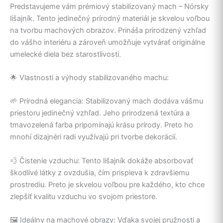
Predstavujeme vám prémiový stabilizovaný mach – Nórsky
lišajník. Tento jedinečný prírodný materiál je skvelou voľbou
na tvorbu machových obrazov. Prináša prirodzený vzhľad
do vášho interiéru a zároveň umožňuje vytvárať originálne
umelecké diela bez starostlivosti.
🌟 Vlastnosti a výhody stabilizovaného machu:
🌱 Prírodná elegancia: Stabilizovaný mach dodáva vášmu
priestoru jedinečný vzhľad. Jeho prirodzená textúra a
tmavozelená farba pripomínajú krásu prírody. Preto ho
mnohí dizajnéri radi využívajú pri tvorbe dekorácií.
💨 Čistenie vzduchu: Tento lišajník dokáže absorbovať
škodlivé látky z ovzdušia, čím prispieva k zdravšiemu
prostrediu. Preto je skvelou voľbou pre každého, kto chce
zlepšiť kvalitu vzduchu vo svojom priestore.
🖼️ Ideálny na machové obrazy: Vďaka svojej pružnosti a