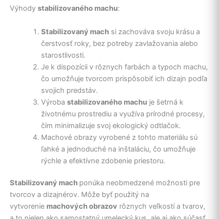
Výhody
stabilizovaného machu
:
Stabilizovaný mach
si zachováva svoju krásu a
čerstvosť roky, bez potreby zavlažovania alebo
starostlivosti.
Je k dispozícii v rôznych farbách a typoch machu,
čo umožňuje tvorcom prispôsobiť ich dizajn podľa
svojich predstáv.
Výroba
stabilizovaného machu
je šetrná k
životnému prostrediu a využíva prírodné procesy,
čím minimalizuje svoj ekologický odtlačok.
Machové obrazy vyrobené z tohto materiálu sú
ľahké a jednoduché na inštaláciu, čo umožňuje
rýchle a efektívne zdobenie priestoru.
Stabilizovaný mach
ponúka neobmedzené možnosti pre
tvorcov a dizajnérov. Môže byť použitý na
vytvorenie
machových obrazov
rôznych veľkostí a tvarov,
a to nielen ako samostatný umelecký kus, ale aj ako súčasť