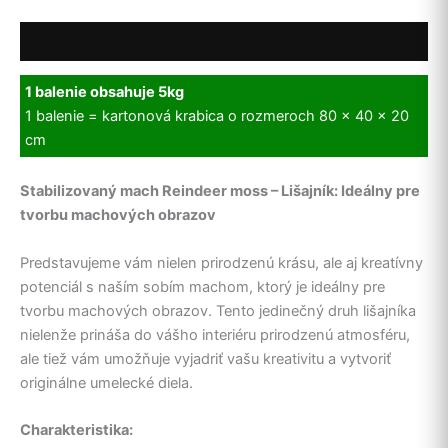
Popis
1 balenie obsahuje 5kg
1 balenie = kartonová krabica o rozmeroch 80 x 40 x 20
cm
Stabilizovaný mach Reindeer moss – Lišajník: Ideálny pre
tvorbu machových obrazov
Predstavujeme vám nielen prirodzenú krásu, ale aj kreatívny
potenciál s naším sobím machom, ktorý je ideálny pre
tvorbu machových obrazov. Tento jedinečný druh lišajníka
nielenže prináša do vášho interiéru prirodzenú atmosféru,
ale tiež vám umožňuje vyjadriť vašu kreativitu a vytvoriť
originálne umelecké diela.
Charakteristika: