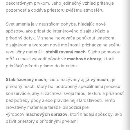
dekoratívnym prvkom. Jeho jedinečný vzhľad priťahuje
pozornosť a dodáva priestoru zvláštnu atmosféru.
Svet umenia je v neustálom pohybe, hľadajúc nové
spôsoby, ako pridať do interiérového dizajnu kúzlo a
prírodný dotyk. V snahe inovovať a ponúknuť umelcom,
dizajnérom a tvorcom nové možnosti, prichádza na scénu
revolučný materiál –
stabilizovaný mach
. S jeho pomocou
môžu umelci vytvoriť pôsobivé
machové obrazy
, ktoré
prinášajú prírodu priamo do interiéru.
Stabilizovaný mach
, často nazývaný aj „
živý mach
„, je
prírodný mach, ktorý bol podrobený špeciálnemu procesu
konzervácie, aby si zachoval svoju farbu, textúru a pružnosť
bez potreby pôdy alebo pravidelnej starostlivosti. Tento
inovatívny materiál je teraz k dispozícii pre
výrobcov
machových obrazov
, ktorí hľadajú spôsoby, ako
oživiť priestory s prírodnými prvkami.