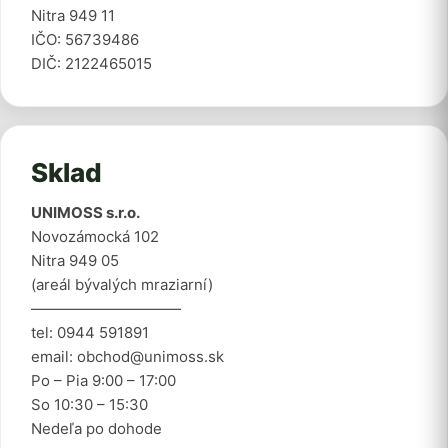
Nitra 949 11
IČO: 56739486
DIČ: 2122465015
Sklad
UNIMOSS s.r.o.
Novozámocká 102
Nitra 949 05
(areál bývalých mraziarní)
——————————
tel: 0944 591891
email: obchod@unimoss.sk
Po – Pia 9:00 – 17:00
So 10:30 – 15:30
Nedeľa po dohode