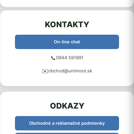
KONTAKTY
On-line chat
📞
0944 591891
✉️
obchod@unimoss.sk
ODKAZY
Obchodné a reklamačné podmienky