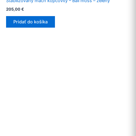
Stabilizovaný mach kopcovitý – Ball moss – zelený
205,00
€
Pridať do košíka