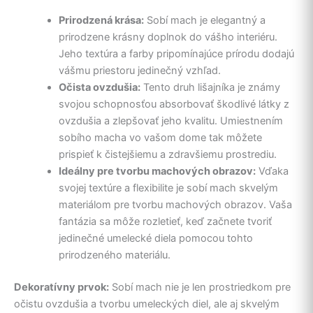
Prirodzená krása:
Sobí mach je elegantný a
prirodzene krásny doplnok do vášho interiéru.
Jeho textúra a farby pripomínajúce prírodu dodajú
vášmu priestoru jedinečný vzhľad.
Očista ovzdušia:
Tento druh lišajníka je známy
svojou schopnosťou absorbovať škodlivé látky z
ovzdušia a zlepšovať jeho kvalitu. Umiestnením
sobího macha vo vašom dome tak môžete
prispieť k čistejšiemu a zdravšiemu prostrediu.
Ideálny pre tvorbu machových obrazov:
Vďaka
svojej textúre a flexibilite je sobí mach skvelým
materiálom pre tvorbu machových obrazov. Vaša
fantázia sa môže rozletieť, keď začnete tvoriť
jedinečné umelecké diela pomocou tohto
prirodzeného materiálu.
Dekoratívny prvok:
Sobí mach nie je len prostriedkom pre
očistu ovzdušia a tvorbu umeleckých diel, ale aj skvelým