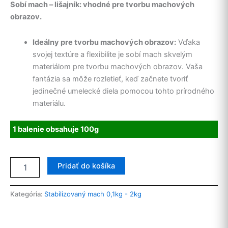
Sobí mach – lišajník: vhodné pre tvorbu machových
obrazov.
Ideálny pre tvorbu machových obrazov:
Vďaka
svojej textúre a flexibilite je sobí mach skvelým
materiálom pre tvorbu machových obrazov. Vaša
fantázia sa môže rozletieť, keď začnete tvoriť
jedinečné umelecké diela pomocou tohto prírodného
materiálu.
1 balenie obsahuje 100g
množstvo
Pridať do košíka
Stabilizovaný
mach
–
Kategória:
Stabilizovaný mach 0,1kg - 2kg
žltý
lišajník
–