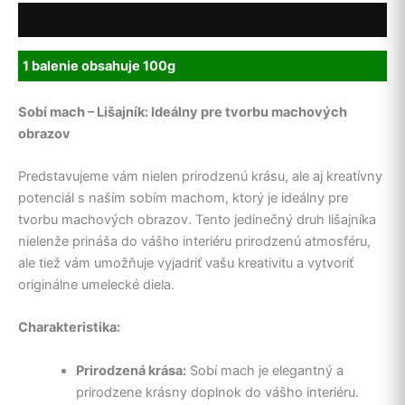
balenie
Popis
100g
1 balenie obsahuje 100g
Sobí mach – Lišajník: Ideálny pre tvorbu machových
obrazov
Predstavujeme vám nielen prirodzenú krásu, ale aj kreatívny
potenciál s naším sobím machom, ktorý je ideálny pre
tvorbu machových obrazov. Tento jedinečný druh lišajníka
nielenže prináša do vášho interiéru prirodzenú atmosféru,
ale tiež vám umožňuje vyjadriť vašu kreativitu a vytvoriť
originálne umelecké diela.
Charakteristika:
Prirodzená krása:
Sobí mach je elegantný a
prirodzene krásny doplnok do vášho interiéru.