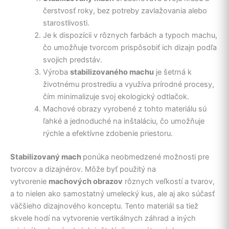
čerstvosť roky, bez potreby zavlažovania alebo
starostlivosti.
Je k dispozícii v rôznych farbách a typoch machu,
čo umožňuje tvorcom prispôsobiť ich dizajn podľa
svojich predstáv.
Výroba
stabilizovaného machu
je šetrná k
životnému prostrediu a využíva prírodné procesy,
čím minimalizuje svoj ekologický odtlačok.
Machové obrazy vyrobené z tohto materiálu sú
ľahké a jednoduché na inštaláciu, čo umožňuje
rýchle a efektívne zdobenie priestoru.
Stabilizovaný mach
ponúka neobmedzené možnosti pre
tvorcov a dizajnérov. Môže byť použitý na
vytvorenie
machových obrazov
rôznych veľkostí a tvarov,
a to nielen ako samostatný umelecký kus, ale aj ako súčasť
väčšieho dizajnového konceptu. Tento materiál sa tiež
skvele hodí na vytvorenie vertikálnych záhrad a iných