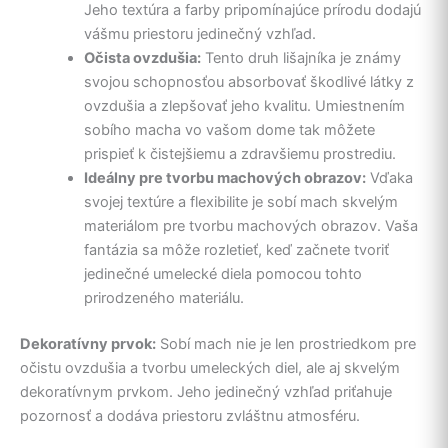
Jeho textúra a farby pripomínajúce prírodu dodajú
vášmu priestoru jedinečný vzhľad.
Očista ovzdušia:
Tento druh lišajníka je známy
svojou schopnosťou absorbovať škodlivé látky z
ovzdušia a zlepšovať jeho kvalitu. Umiestnením
sobího macha vo vašom dome tak môžete
prispieť k čistejšiemu a zdravšiemu prostrediu.
Ideálny pre tvorbu machových obrazov:
Vďaka
svojej textúre a flexibilite je sobí mach skvelým
materiálom pre tvorbu machových obrazov. Vaša
fantázia sa môže rozletieť, keď začnete tvoriť
jedinečné umelecké diela pomocou tohto
prirodzeného materiálu.
Dekoratívny prvok:
Sobí mach nie je len prostriedkom pre
očistu ovzdušia a tvorbu umeleckých diel, ale aj skvelým
dekoratívnym prvkom. Jeho jedinečný vzhľad priťahuje
pozornosť a dodáva priestoru zvláštnu atmosféru.