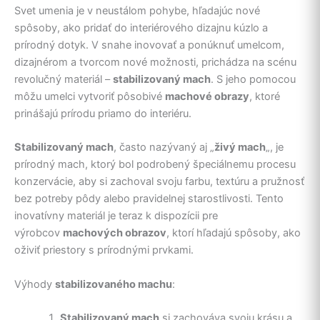
Svet umenia je v neustálom pohybe, hľadajúc nové
spôsoby, ako pridať do interiérového dizajnu kúzlo a
prírodný dotyk. V snahe inovovať a ponúknuť umelcom,
dizajnérom a tvorcom nové možnosti, prichádza na scénu
revolučný materiál –
stabilizovaný mach
. S jeho pomocou
môžu umelci vytvoriť pôsobivé
machové obrazy
, ktoré
prinášajú prírodu priamo do interiéru.
Stabilizovaný mach
, často nazývaný aj „
živý mach
„, je
prírodný mach, ktorý bol podrobený špeciálnemu procesu
konzervácie, aby si zachoval svoju farbu, textúru a pružnosť
bez potreby pôdy alebo pravidelnej starostlivosti. Tento
inovatívny materiál je teraz k dispozícii pre
výrobcov
machových obrazov
, ktorí hľadajú spôsoby, ako
oživiť priestory s prírodnými prvkami.
Výhody
stabilizovaného machu
:
Stabilizovaný mach
si zachováva svoju krásu a