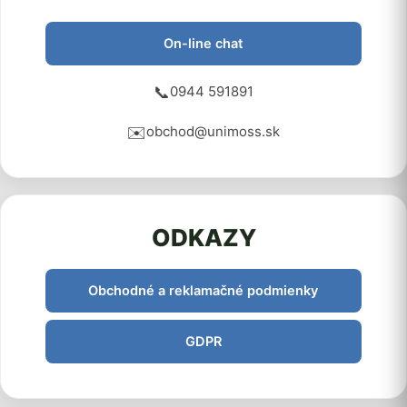
On-line chat
📞
0944 591891
✉️
obchod@unimoss.sk
ODKAZY
Obchodné a reklamačné podmienky
GDPR