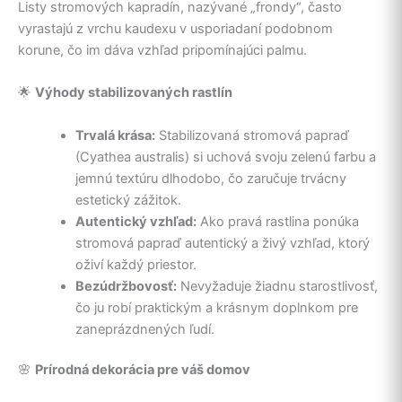
Listy stromových kapradín, nazývané „frondy“, často
vyrastajú z vrchu kaudexu v usporiadaní podobnom
korune, čo im dáva vzhľad pripomínajúci palmu.
🌟
Výhody stabilizovaných rastlín
Trvalá krása:
Stabilizovaná stromová papraď
(Cyathea australis) si uchová svoju zelenú farbu a
jemnú textúru dlhodobo, čo zaručuje trvácny
estetický zážitok.
Autentický vzhľad:
Ako pravá rastlina ponúka
stromová papraď autentický a živý vzhľad, ktorý
oživí každý priestor.
Bezúdržbovosť:
Nevyžaduje žiadnu starostlivosť,
čo ju robí praktickým a krásnym doplnkom pre
zaneprázdnených ľudí.
🌸
Prírodná dekorácia pre váš domov