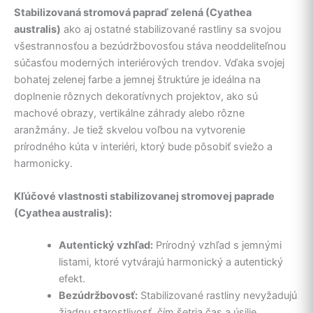
Stabilizovaná stromová papraď zelená (Cyathea
australis)
ako aj ostatné stabilizované rastliny sa svojou
všestrannosťou a bezúdržbovosťou stáva neoddeliteľnou
súčasťou moderných interiérových trendov. Vďaka svojej
bohatej zelenej farbe a jemnej štruktúre je ideálna na
doplnenie rôznych dekoratívnych projektov, ako sú
machové obrazy, vertikálne záhrady alebo rôzne
aranžmány. Je tiež skvelou voľbou na vytvorenie
prírodného kúta v interiéri, ktorý bude pôsobiť sviežo a
harmonicky.
Kľúčové vlastnosti stabilizovanej stromovej paprade
(Cyathea australis):
Autentický vzhľad:
Prírodný vzhľad s jemnými
listami, ktoré vytvárajú harmonický a autentický
efekt.
Bezúdržbovosť:
Stabilizované rastliny nevyžadujú
žiadnu starostlivosť, čím šetria čas a úsilie.