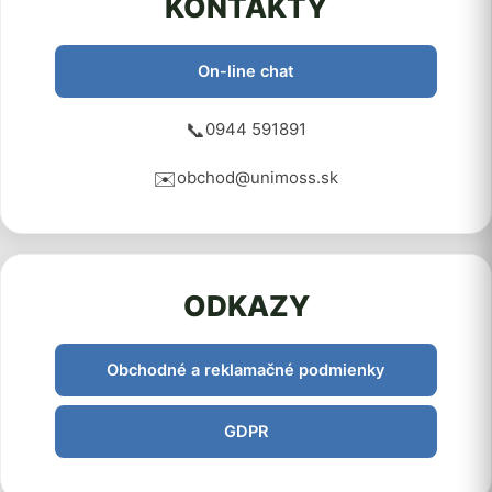
KONTAKTY
On-line chat
📞
0944 591891
✉️
obchod@unimoss.sk
ODKAZY
Obchodné a reklamačné podmienky
GDPR