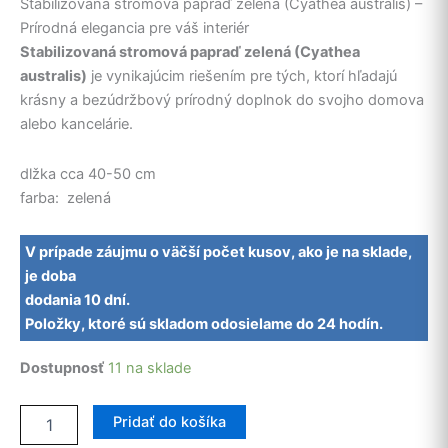
Stabilizovaná stromová papraď zelená (Cyathea australis) –
Prírodná elegancia pre váš interiér
Stabilizovaná stromová papraď zelená (Cyathea
australis)
je vynikajúcim riešením pre tých, ktorí hľadajú
krásny a bezúdržbový prírodný doplnok do svojho domova
alebo kancelárie.
dlžka cca 40-50 cm
farba: zelená
V prípade záujmu o väčší počet kusov, ako je na sklade,
je doba
dodania 10 dní.
Položky, ktoré sú skladom odosielame do 24 hodín.
Dostupnosť
11 na sklade
množstvo
Pridať do košíka
Stromová