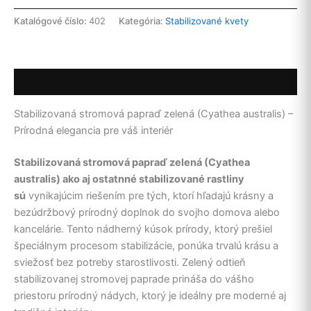
papraď
zelená
Katalógové číslo:
402
Kategória:
Stabilizované kvety
-
Taliansko
Popis
Stabilizovaná stromová papraď zelená (Cyathea australis) –
Prírodná elegancia pre váš interiér
Stabilizovaná stromová papraď zelená (Cyathea
australis) ako aj ostatnné stabilizované rastliny
sú
vynikajúcim riešením pre tých, ktorí hľadajú krásny a
bezúdržbový prírodný doplnok do svojho domova alebo
kancelárie. Tento nádherný kúsok prírody, ktorý prešiel
špeciálnym procesom stabilizácie, ponúka trvalú krásu a
sviežosť bez potreby starostlivosti. Zelený odtieň
stabilizovanej stromovej paprade prináša do vášho
priestoru prírodný nádych, ktorý je ideálny pre moderné aj