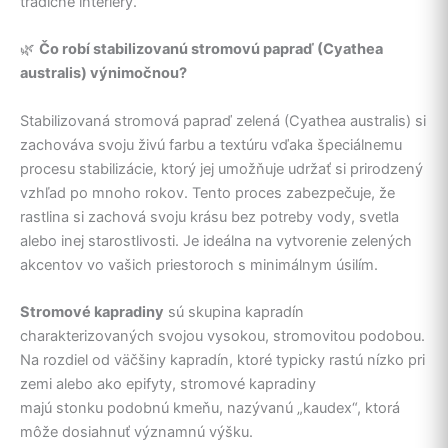
tradičné interiéry.
🌿
Čo robí stabilizovanú stromovú papraď (Cyathea
australis) výnimočnou?
Stabilizovaná stromová papraď zelená (Cyathea australis) si
zachováva svoju živú farbu a textúru vďaka špeciálnemu
procesu stabilizácie, ktorý jej umožňuje udržať si prirodzený
vzhľad po mnoho rokov. Tento proces zabezpečuje, že
rastlina si zachová svoju krásu bez potreby vody, svetla
alebo inej starostlivosti. Je ideálna na vytvorenie zelených
akcentov vo vašich priestoroch s minimálnym úsilím.
Stromové kapradiny
sú skupina kapradín
charakterizovaných svojou vysokou, stromovitou podobou.
Na rozdiel od väčšiny kapradín, ktoré typicky rastú nízko pri
zemi alebo ako epifyty, stromové kapradiny
majú stonku podobnú kmeňu, nazývanú „kaudex“, ktorá
môže dosiahnuť významnú výšku.