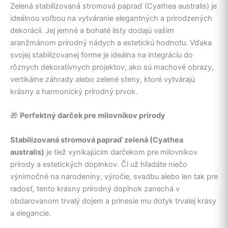
Zelená stabilizovaná stromová papraď (Cyathea australis) je
ideálnou voľbou na vytváranie elegantných a prirodzených
dekorácií. Jej jemné a bohaté listy dodajú vašim
aranžmánom prírodný nádych a estetickú hodnotu. Vďaka
svojej stabilizovanej forme je ideálna na integráciu do
rôznych dekoratívnych projektov, ako sú machové obrazy,
vertikálne záhrady alebo zelené steny, ktoré vytvárajú
krásny a harmonický prírodný prvok.
🎁
Perfektný darček pre milovníkov prírody
Stabilizovaná stromová papraď zelená (Cyathea
australis)
je tiež vynikajúcim darčekom pre milovníkov
prírody a estetických doplnkov. Či už hľadáte niečo
výnimočné na narodeniny, výročie, svadbu alebo len tak pre
radosť, tento krásny prírodný doplnok zanechá v
obdarovanom trvalý dojem a prinesie mu dotyk trvalej krásy
a elegancie.