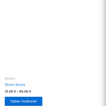
multiple
variants.
The
options
may
be
chosen
on
the
product
page
Stromy
Strom života
12,00
€
–
95,00
€
This
Výber možností
product