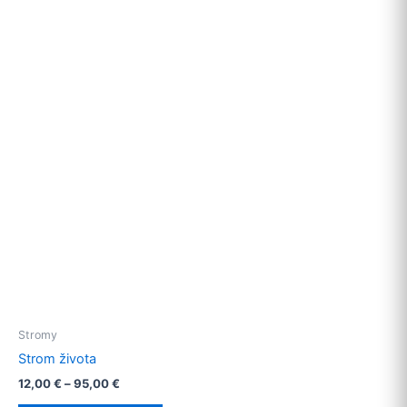
has
multiple
variants.
The
options
may
be
chosen
on
the
product
page
Stromy
Strom života
12,00
€
–
95,00
€