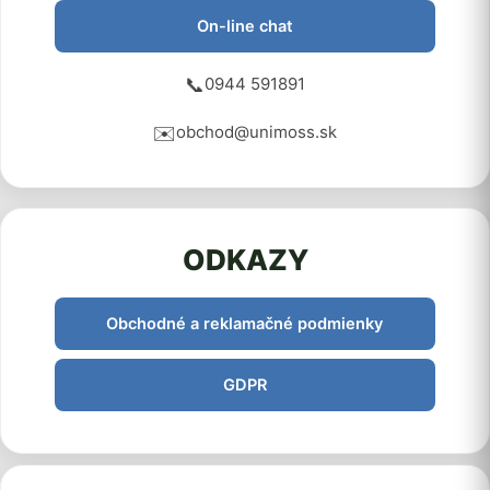
On-line chat
📞
0944 591891
✉️
obchod@unimoss.sk
ODKAZY
Obchodné a reklamačné podmienky
GDPR