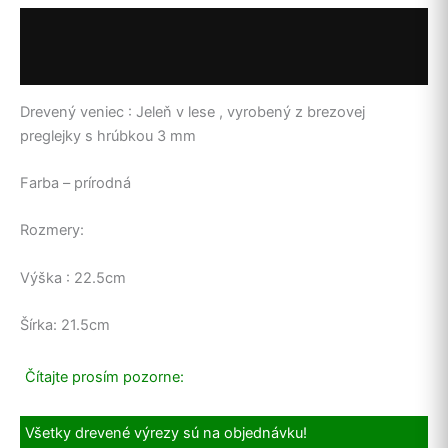
Popis
Ďalšie informácie
Drevený veniec : Jeleň v lese , vyrobený z brezovej
preglejky s hrúbkou 3 mm
Farba – prírodná
Rozmery:
Výška : 22.5cm
Šírka: 21.5cm
Čítajte prosím pozorne:
Všetky drevené výrezy sú na objednávku!