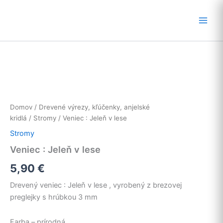
Preskočiť
na
obsah
Domov
/
Drevené výrezy, kľúčenky, anjelské
kridlá
/
Stromy
/ Veniec : Jeleň v lese
Stromy
Veniec : Jeleň v lese
5,90
€
Drevený veniec : Jeleň v lese , vyrobený z brezovej
preglejky s hrúbkou 3 mm
Farba – prírodná