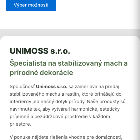
This
Výber možností
product
has
multiple
variants.
The
options
UNIMOSS s.r.o.
may
be
Špecialista na stabilizovaný mach a
chosen
prírodné dekorácie
on
the
Spoločnosť
Unimoss s.r.o.
sa zameriava na predaj
product
stabilizovaného machu a rastlín, ktoré prinášajú do
page
interiérov jedinečný dotyk prírody. Naše produkty sú
navrhnuté tak, aby vytvárali harmonické, esteticky
príjemné a bezúdržbové prostredie v každom
priestore.
V ponuke nájdete riešenia vhodné pre domácnosti,