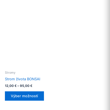
Stromy
Strom života BONSAI
12,00
€
–
95,00
€
This
Výber možností
product
has