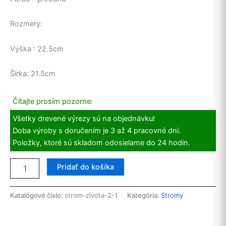
Rozmery:
Výška : 22.5cm
Šírka: 21.5cm
Čítajte prosím pozorne:
Všetky drevené výrezy sú na objednávku!
Doba výroby s doručením je 3 až 4 pracovné dni.
Položky, ktoré sú skladom odosielame do 24 hodín.
množstvo
Pridať do košíka
Veniec
:
Jeleň
Katalógové číslo:
strom-zivota-2-1
Kategória:
Stromy
v
lese